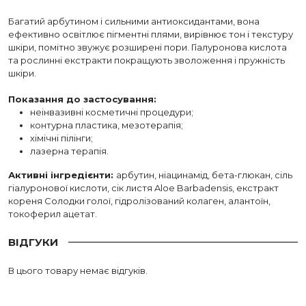
Багатий арбутином і сильними антиоксидантами, вона
ефективно освітлює пігментні плями, вирівнює тон і текстуру
шкіри, помітно звужує розширені пори. Гіалуронова кислота
та рослинні екстракти покращують зволоження і пружність
шкіри.
Показання до застосування:
неінвазивні косметичні процедури;
контурна пластика, мезотерапія;
хімічні пілінги;
лазерна терапія.
Активні інгредієнти:
арбутин, ніацинамід, бета-глюкан, сіль
гіалуронової кислоти, сік листя Aloe Barbadensis, екстракт
кореня Солодки голої, гідролізований колаген, алантоїн,
токоферил ацетат.
ВІДГУКИ
В цього товару немає відгуків.