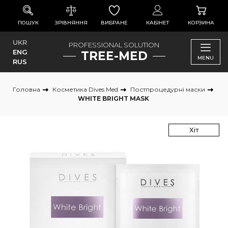
ПОШУК
ЗРІВНЯННЯ
ВИБРАНЕ
КАБІНЕТ
КОРЗИНА
UKR
PROFESSIONAL SOLUTION
ENG
TREE-MED
MENU
RUS
Головна
Косметика Dives Med
Постпроцедурні маски
WHITE BRIGHT MASK
Хіт