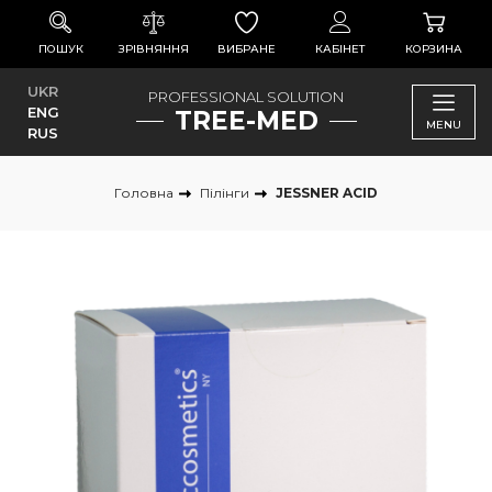
ПОШУК
ЗРІВНЯННЯ
ВИБРАНЕ
КАБІНЕТ
КОРЗИНА
UKR
PROFESSIONAL SOLUTION
ENG
TREE-MED
MENU
RUS
Головна
Пілінги
JESSNER ACID