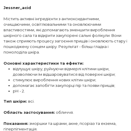
Jessner_acid
Містить активні інгредієнти з антиоксидантними,
очищаючими, освітлювальними та оновлюючими
властивостями, які допомагають зменшити вироблення
шкірного сала та відкрити закупорені сальні фолікули. Вони
також сприяють процесу загоєння прищів і оновлюють стару і
пошкоджену сонцем шкіру. Результат - більш гладка і
помолоділа шкіра.
Основні характеристики та ефекти:
відлущує шкіру, руйнуючи відмерлі клітини шкіри,
дозволяючи їм відшаровуватися від поверхні шкіри;
стимулює вироблення нових клітин шкіри;
допомагає запобігти закупорці пір та появи прищів;
рН - 2.
Тип шкіри:
всі.
Область застосування:
обличчя.
Показання:
зморшки та шрами, акне, псоріаз та екзема,
гіперпігментація.