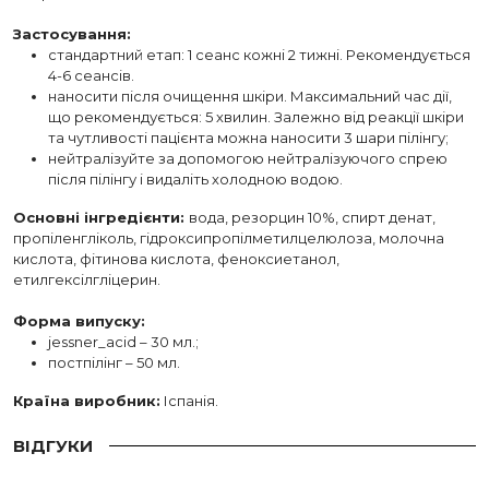
Застосування:
стандартний етап: 1 сеанс кожні 2 тижні. Рекомендується
4-6 сеансів.
наносити після очищення шкіри. Максимальний час дії,
що рекомендується: 5 хвилин. Залежно від реакції шкіри
та чутливості пацієнта можна наносити 3 шари пілінгу;
нейтралізуйте за допомогою нейтралізуючого спрею
після пілінгу і видаліть холодною водою.
Основні інгредієнти:
вода, резорцин 10%, спирт денат,
пропіленгліколь, гідроксипропілметилцелюлоза, молочна
кислота, фітинова кислота, феноксиетанол,
етилгексілгліцерин.
Форма випуску:
jessner_acid – 30 мл.;
постпілінг – 50 мл.
Країна виробник:
Іспанія.
ВІДГУКИ