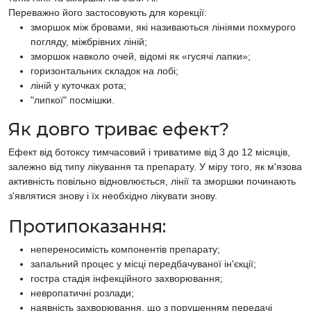
Переважно його застосовують для корекції:
зморшок між бровами, які називаються лініями похмурого
погляду, міжбрівних ліній;
зморшок навколо очей, відомі як «гусячі лапки»;
горизонтальних складок на лобі;
ліній у куточках рота;
"липкої" посмішки.
Як довго триває ефект?
Ефект від ботоксу тимчасовий і триватиме від 3 до 12 місяців,
залежно від типу лікування та препарату. У міру того, як м'язова
активність повільно відновлюється, лінії та зморшки починають
з'являтися знову і їх необхідно лікувати знову.
Протипоказання:
непереносимість компонентів препарату;
запальний процес у місці передбачуваної ін'єкції;
гостра стадія інфекційного захворювання;
невропатичні розлади;
наявність захворювання, що з порушенням передачі