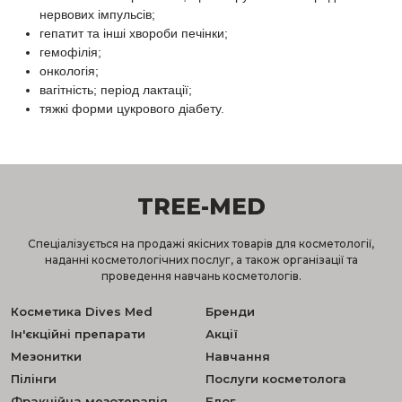
нервових імпульсів;
гепатит та інші хвороби печінки;
гемофілія;
онкологія;
вагітність; період лактації;
тяжкі форми цукрового діабету.
TREE-MED
Спеціалізується на продажі якісних товарів для косметології,
наданні косметологічних послуг, а також організації та
проведення навчань косметологів.
Косметика Dives Med
Бренди
Ін'єкційні препарати
Акції
Мезонитки
Навчання
Пілінги
Послуги косметолога
Фракційна мезотерапія
Блог