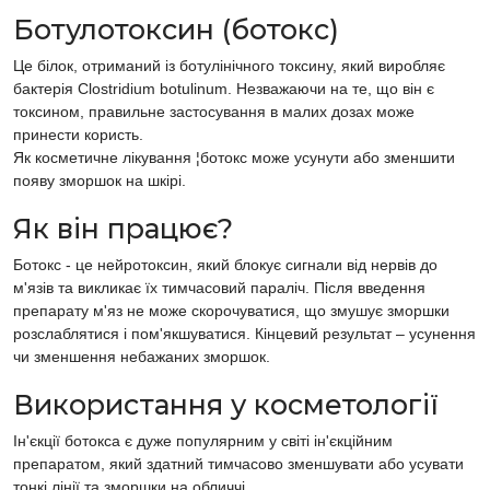
Ботулотоксин (ботокс)
Це білок, отриманий із ботулінічного токсину, який виробляє
бактерія Clostridium botulinum. Незважаючи на те, що він є
токсином, правильне застосування в малих дозах може
принести користь.
Як косметичне лікування ¦ботокс може усунути або зменшити
появу зморшок на шкірі.
Як він працює?
Ботокс - це нейротоксин, який блокує сигнали від нервів до
м'язів та викликає їх тимчасовий параліч. Після введення
препарату м'яз не може скорочуватися, що змушує зморшки
розслаблятися і пом'якшуватися. Кінцевий результат – усунення
чи зменшення небажаних зморшок.
Використання у косметології
Ін'єкції ботокса є дуже популярним у світі ін'єкційним
препаратом, який здатний тимчасово зменшувати або усувати
тонкі лінії та зморшки на обличчі.