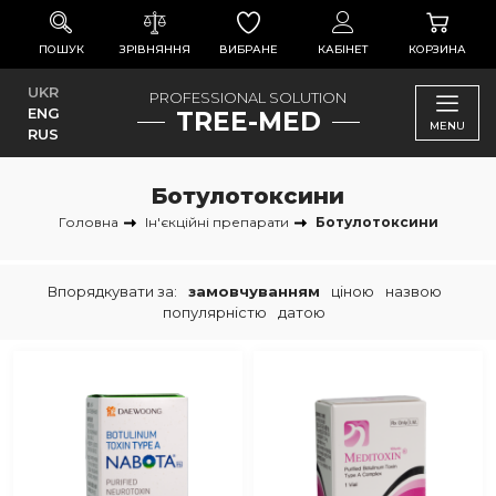
ПОШУК
ЗРІВНЯННЯ
ВИБРАНЕ
КАБІНЕТ
КОРЗИНА
UKR
PROFESSIONAL SOLUTION
ENG
TREE-MED
MENU
RUS
Ботулотоксини
Головна
Ін'єкційні препарати
Ботулотоксини
Впорядкувати за:
замовчуванням
ціною
назвою
популярністю
датою