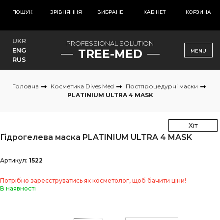
ПОШУК
ЗРІВНЯННЯ
ВИБРАНЕ
КАБІНЕТ
КОРЗИНА
UKR
PROFESSIONAL SOLUTION
ENG
TREE-MED
MENU
RUS
Головна
Косметика Dives Med
Постпроцедурні маски
PLATINIUM ULTRA 4 MASK
Хіт
Гідрогелева маска PLATINIUM ULTRA 4 MASK
Артикул:
1522
Потрібно зареєструватись як косметолог, щоб бачити ціни!
В наявності