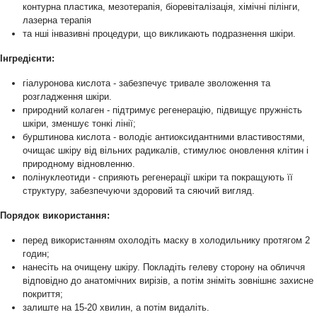
контурна пластика, мезотерапія, біоревіталізація, хімічні пілінги,
лазерна терапія
та нші інвазивні процедури, що викликають подразнення шкіри.
Інгредієнти:
гіалуронова кислота - забезпечує тривале зволоження та
розгладження шкіри.
природний колаген - підтримує регенерацію, підвищує пружність
шкіри, зменшує тонкі лінії;
бурштинова кислота - володіє антиоксидантними властивостями,
очищає шкіру від вільних радикалів, стимулює оновлення клітин і
природному відновленню.
полінуклеотиди - сприяють регенерації шкіри та покращують її
структуру, забезпечуючи здоровий та сяючий вигляд.
Порядок використання:
перед використанням охолодіть маску в холодильнику протягом 2
годин;
нанесіть на очищену шкіру. Покладіть гелеву сторону на обличчя
відповідно до анатомічних вирізів, а потім зніміть зовнішнє захисне
покриття;
залиште на 15-20 хвилин, а потім видаліть.