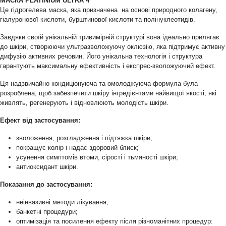
МАСКА PLATINIUM ULTRA 4
Це гідрогелева маска, яка призначена на основі природного колагену,
гіалуронової кислоти, бурштинової кислоти та полінуклеотидів.
Завдяки своїй унікальній тривимірній структурі вона ідеально прилягає
до шкіри, створюючи ультразволожуючу оклюзію, яка підтримує активну
дифузію активних речовин. Його унікальна технологія і структура
гарантують максимальну ефективність і експрес-зволожуючий ефект.
Ця надзвичайно кондиціонуюча та омолоджуюча формула була
розроблена, щоб забезпечити шкіру інгредієнтами найвищої якості, які
живлять, регенерують і відновлюють молодість шкіри.
Ефект від застосування:
зволоження, розгладження і підтяжка шкіри;
покращує колір і надає здоровий блиск;
усунення симптомів втоми, сірості і тьмяності шкіри;
антиоксидант шкіри.
Показання до застосування:
неінвазивні методи лікування;
банкетні процедури;
оптимізація та посилення ефекту після різноманітних процедур: