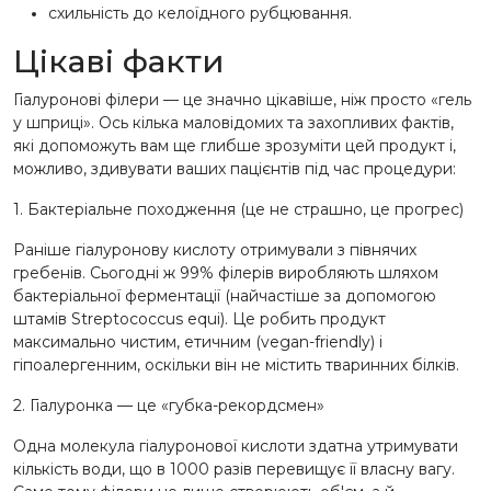
схильність до келоїдного рубцювання.
Цікаві факти
Гіалуронові філери — це значно цікавіше, ніж просто «гель
у шприці». Ось кілька маловідомих та захопливих фактів,
які допоможуть вам ще глибше зрозуміти цей продукт і,
можливо, здивувати ваших пацієнтів під час процедури:
1. Бактеріальне походження (це не страшно, це прогрес)
Раніше гіалуронову кислоту отримували з півнячих
гребенів. Сьогодні ж 99% філерів виробляють шляхом
бактеріальної ферментації (найчастіше за допомогою
штамів Streptococcus equi). Це робить продукт
максимально чистим, етичним (vegan-friendly) і
гіпоалергенним, оскільки він не містить тваринних білків.
2. Гіалуронка — це «губка-рекордсмен»
Одна молекула гіалуронової кислоти здатна утримувати
кількість води, що в 1000 разів перевищує її власну вагу.