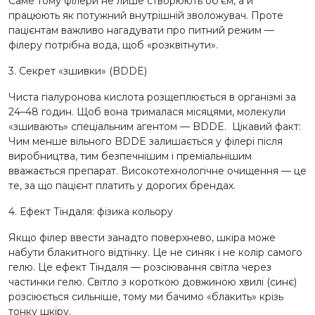
Саме тому філери не лише створюють об'єм, а й
працюють як потужний внутрішній зволожувач. Проте
пацієнтам важливо нагадувати про питний режим —
філеру потрібна вода, щоб «розквітнути».
3. Секрет «зшивки» (BDDE)
Чиста гіалуронова кислота розщеплюється в організмі за
24–48 годин. Щоб вона трималася місяцями, молекули
«зшивають» спеціальним агентом — BDDE. Цікавий факт:
Чим менше вільного BDDE залишається у філері після
виробництва, тим безпечнішим і преміальнішим
вважається препарат. Високотехнологічне очищення — це
те, за що пацієнт платить у дорогих брендах.
4. Ефект Тіндаля: фізика кольору
Якщо філер ввести занадто поверхнево, шкіра може
набути блакитного відтінку. Це не синяк і не колір самого
гелю. Це ефект Тіндаля — розсіювання світла через
частинки гелю. Світло з короткою довжиною хвилі (синє)
розсіюється сильніше, тому ми бачимо «блакить» крізь
тонку шкіру.