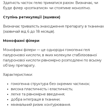
Здатність часток гелю триматися разом. Визначає, чи
буде філер «розтікатися» чи стоятиме монолітно.
Ступінь ретикуляції (зшивки)
Визначає тривалість знаходження препарату в тканинах
(зазвичай від 6 до 18 місяців).
Монофазні філери
Монофазні філери — це однорідні гомогенні гелі
гіалуронової кислоти, в яких молекули стабілізованої
гіалуронової кислоти рівномірно розподілені по всьому
об’єму препарату.
Характеристики:
гомогенна структура без окремих частинок;
висока пластичність і еластичність;
легке та рівномірне введення;
добра інтеграція в тканини;
мінімальний ризик контурювання.