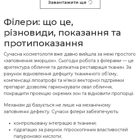
Завантажити ще
Філери: що це,
різновиди, показання та
протипоказання
Сучасна косметологія вже давно вийшла за межі простого
«заповнення зморшок». Сьогодні робота з філерами — це
архітектура обличчя та делікатна реставрація тканин. За
рахунок відновлення дефіциту тканинного об’єму,
компенсації ліпоатрофії та м’якої векторної підтримки
препарат дозволяє гармонізувати овал обличчя,
покращити проекцію окремих зон та відновити пропорції.
Механізм дії базується не лише на механічному
заповненні дефекту. Сучасні філери забезпечують:
контрольовану інтеграцію в тканини;
гідратацію за рахунок гігроскопічних властивостей
гіалуронової кислоти;