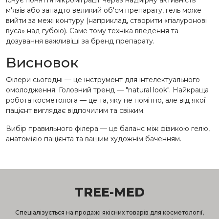
існує поняття мікроміграції: через надмірну активність
м'язів або занадто великий об'єм препарату, гель може
вийти за межі контуру (наприклад, створити «гіалуронові
вуса» над губою). Саме тому техніка введення та
дозування важливіші за бренд препарату.
Висновок
Філери сьогодні — це інструмент для інтелектуального
омолодження. Головний тренд — "natural look". Найкраща
робота косметолога — це та, яку не помітно, але від якої
пацієнт виглядає відпочилим та свіжим.
Вибір правильного філера — це баланс між фізикою гелю,
анатомією пацієнта та вашим художнім баченням.
TREE-MED
Спеціалізується на продажі якісних товарів для косметології,