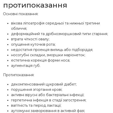
протипоказання
Основні показання:
вікова ліпоатрофія середньої та нижньої третини
обличчя;
деформаційний та дрібнозморшковий типи старіння;
втрата чіткості овалу;
опущення куточків рота;
недостатня проекція вилиць або підборіддя;
носогубні складки, зморшки маріонеток;
естетична корекція форми носа;
аугментація губ.
Протипоказання:
декомпенсований цукровий діабет;
порушення згортання крові;
активні вірусні або бактеріальні інфекції;
герпетична інфекція в стадії загострення;
вагітність та період лактації;
аутоімунні захворювання в активній фазі;