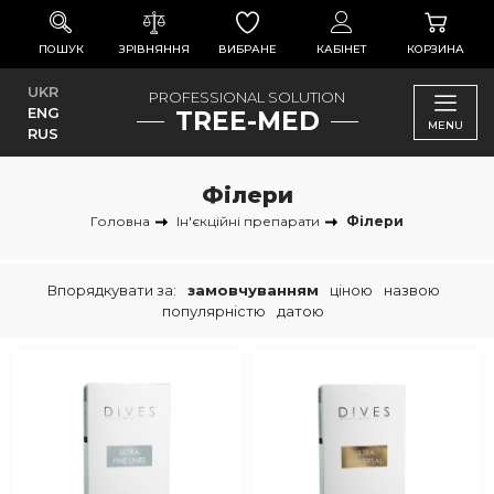
ПОШУК
ЗРІВНЯННЯ
ВИБРАНЕ
КАБІНЕТ
КОРЗИНА
UKR
PROFESSIONAL SOLUTION
ENG
TREE-MED
MENU
RUS
Філери
Головна
Ін'єкційні препарати
Філери
Впорядкувати за:
замовчуванням
ціною
назвою
популярністю
датою