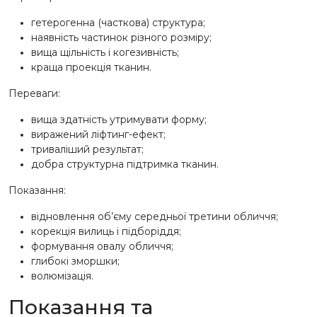
гетерогенна (часткова) структура;
наявність частинок різного розміру;
вища щільність і когезивність;
краща проекція тканин.
Переваги:
вища здатність утримувати форму;
виражений ліфтинг-ефект;
триваліший результат;
добра структурна підтримка тканин.
Показання:
відновлення об’єму середньої третини обличчя;
корекція вилиць і підборіддя;
формування овалу обличчя;
глибокі зморшки;
волюмізація.
Показання та