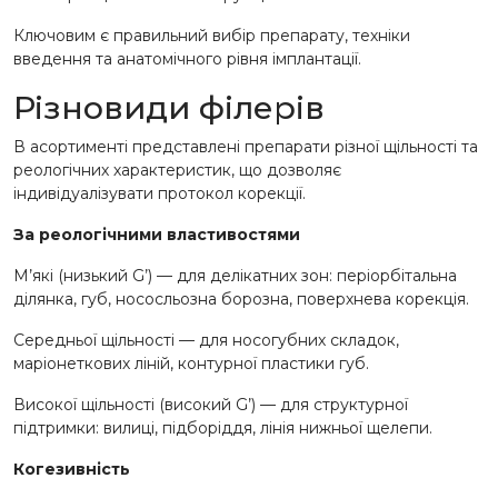
Ключовим є правильний вибір препарату, техніки
введення та анатомічного рівня імплантації.
Різновиди філерів
В асортименті представлені препарати різної щільності та
реологічних характеристик, що дозволяє
індивідуалізувати протокол корекції.
За реологічними властивостями
М’які (низький G’) — для делікатних зон: періорбітальна
ділянка, губ, нососльозна борозна, поверхнева корекція.
Середньої щільності — для носогубних складок,
маріонеткових ліній, контурної пластики губ.
Високої щільності (високий G’) — для структурної
підтримки: вилиці, підборіддя, лінія нижньої щелепи.
Когезивність