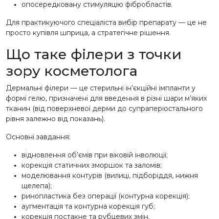
опосередковану стимуляцію фібробластів.
Для практикуючого спеціаліста вибір препарату — це не
просто купівля шприца, а стратегічне рішення.
Що таке філери з точки
зору косметолога
Дермальні філери — це стерильні ін’єкційні імпланти у
формі гелю, призначені для введення в різні шари м’яких
тканин (від поверхневої дерми до супраперіостального
рівня залежно від показань).
Основні завдання:
відновлення об’ємів при віковій інволюції;
корекція статичних зморшок та заломів;
моделювання контурів (вилиці, підборіддя, нижня
щелепа);
ринопластика без операції (контурна корекція);
аугментація та контурна корекція губ;
корекція постакне та рубцевих змін.