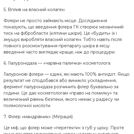
5. Вплив на власний колаген
Філери не просто займають місце. Дослідження
показують, що введення філера ГК створює механічний
тиск на фібробласти (клітини шкіри). Це «будить» їх і
змушує виробляти власний колаген. Тобто навіть після
повного розсмоктування препарату шкіра в місці
введення часто виглядає краще, ніж до процедури.
6. Гіалуронідаза — «чарівна паличка» косметолога
Гіалуронові філери — єдині, які мають 100% антидот. Якщо
результат не сподобався або виникло ускладнення,
фермент гіалуронідаза розчинить філер буквально за
години. Це дає косметологам «право на помилку» та
величезний рівень безпеки, якого немає у радіесу чи
полімолочної кислоти.
7. Філер «мандрівник» (Міграція)
Це міф, що філер може «перетекти» з губ у щоку. Проте