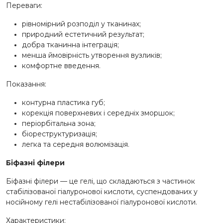
Переваги:
рівномірний розподіл у тканинах;
природний естетичний результат;
добра тканинна інтеграція;
менша ймовірність утворення вузликів;
комфортне введення.
Показання:
контурна пластика губ;
корекція поверхневих і середніх зморшок;
періорбітальна зона;
біореструктуризація;
легка та середня волюмізація.
Біфазні філери
Біфазні філери — це гелі, що складаються з частинок
стабілізованої гіалуронової кислоти, суспендованих у
носійному гелі нестабілізованої гіалуронової кислоти.
Характеристики: