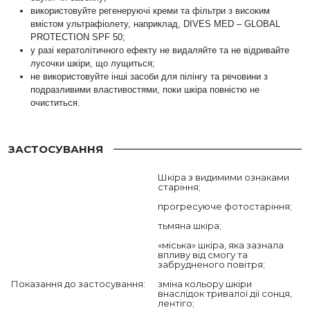
використовуйте регенеруючі креми та фільтри з високим
вмістом ультрафіолету, наприклад, DIVES MED – GLOBAL
PROTECTION SPF 50;
у разі кератолітичного ефекту не видаляйте та не відривайте
лусочки шкіри, що лущиться;
не використовуйте інші засоби для пілінгу та речовини з
подразливими властивостями, поки шкіра повністю не
очиститься.
ЗАСТОСУВАННЯ
Шкіра з видимими ознаками
старіння;
прогресуюче фотостаріння;
тьмяна шкіра;
«міська» шкіра, яка зазнала
впливу від смогу та
забрудненого повітря;
Показання до застосування:
зміна кольору шкіри
внаслідок тривалої дії сонця,
лентіго;