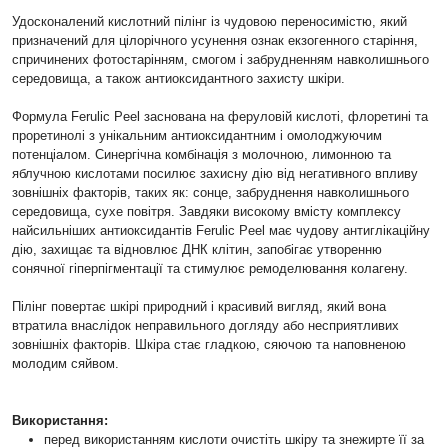
Удосконалений кислотний пілінг із чудовою переносимістю, який
призначений
для цілорічного усунення ознак екзогенного старіння,
спричинених фотостарінням, смогом і забрудненням навколишнього
середовища, а
також антиоксидантного захисту шкіри.
Формула Ferulic Peel заснована на феруловій кислоті, флоретині та
проретинолі з унікальним антиоксидантним і омолоджуючим
потенціалом. Синергічна комбінація з молочною, лимонною та
яблучною кислотами посилює захисну дію від негативного впливу
зовнішніх факторів, таких як: сонце, забруднення навколишнього
середовища, сухе повітря. Завдяки високому вмісту комплексу
найсильніших антиоксидантів Ferulic Peel має чудову антиглікаційну
дію, захищає та відновлює ДНК клітин, запобігає утворенню
сонячної гіперпігментації та стимулює ремоделювання колагену.
Пілінг повертає шкірі природний і красивий вигляд, який вона
втратила внаслідок неправильного догляду або несприятливих
зовнішніх факторів. Шкіра стає гладкою, сяючою та наповненою
молодим сяйвом.
Використання:
перед використанням кислоти очистіть шкіру та знежирте її за