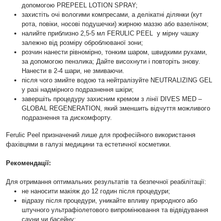
допомогою PREPEEL LOTION SPRAY;
захистіть очі вологими компресами, а делікатні ділянки (кут
рота, повіки, носові подушечки) жирною маззю або вазеліном;
налийте приблизно 2,5-5 мл FERULIC PEEL у мірну чашку
залежно від розміру оброблюваної зони;
розчин нанести рівномірно, тонким шаром, швидкими рухами,
за допомогою пензлика;
Дайте висохнути і повторіть знову.
Нанести в 2-4 шари, не змиваючи.
після чого змийте водою
та нейтралізу
йте
NEUTRALIZING GEL
у разі надмірного подразнення шкіри;
завершіть процедуру захисним кремом з лінії DIVES MED –
GLOBAL REGENERATION, який зменшить відчуття можливого
подразнення та дискомфорту.
Ferulic Peel призначений лише для професійного використання
фахівцями в галузі медицини та естетичної косметики.
Рекомендації:
Для отримання оптимальних результатів та безпечної реабілітації:
не наносити макіяж до 12 годин після процедури;
відразу після процедури, уникайте впливу природного або
штучного ультрафіолетового випромінювання та відвідування
сауни чи басейну;