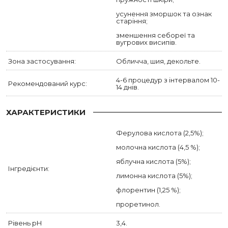
усунення зморшок та ознак
старіння;
зменшення себореї та
вугрових висипів.
Зона застосування:
Обличча, шия, декольте.
4-6 процедур з інтервалом 10-
Рекомендований курс:
14 днів.
ХАРАКТЕРИСТИКИ
Ферулова кислота (2,5%);
молочна кислота (4,5 %);
яблучна кислота (5%);
Інгредієнти:
лимонна кислота (5%);
флорентин (1,25 %);
проретинол.
Рівень pH
3,4.