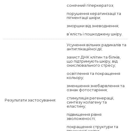
сонячний гіперкератоз;
порушення кератинізації та
пігментації шкіри;
зморшки від зневоднення;
в’ялість і пошкоджену шкіру.
Усунення вільних радикалів та
антиглікаційної дії;
захист ДНК клітин та білків,
що підтримують шкіру, від
окислювального стресу;
освітлення та покращення
кольору;
зменшення знебарвлення та
ознак фотостаріння;
стимуляція регенерації,
Результати застосування:
синтезу колагену та
еластину;
підвищення рівня
зволоженості;
покращення структури та
пружності шкіри;