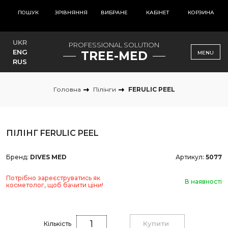
ПОШУК
ЗРІВНЯННЯ
ВИБРАНЕ
КАБІНЕТ
КОРЗИНА
UKR
PROFESSIONAL SOLUTION
ENG
TREE-MED
MENU
RUS
Головна
Пілінги
FERULIC PEEL
ПІЛІНГ FERULIC PEEL
Бренд:
DIVES MED
Артикул:
5077
Потрібно зареєструватись як
В наявності
косметолог, щоб бачити ціни!
Купити
Кількість