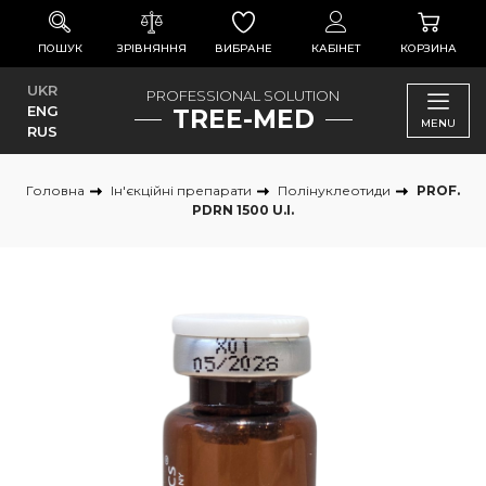
ПОШУК
ЗРІВНЯННЯ
ВИБРАНЕ
КАБІНЕТ
КОРЗИНА
UKR
PROFESSIONAL SOLUTION
ENG
TREE-MED
MENU
RUS
Головна
Ін'єкційні препарати
Полінуклеотиди
PROF.
PDRN 1500 U.I.