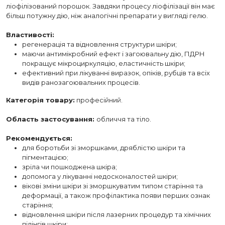
ліофілізований порошок. Завдяки процесу ліофілізації він має
більш потужну дію, ніж аналогічні препарати у вигляді гелю.
Властивості:
регенерація та відновлення структури шкіри;
маючи антимікробний ефект і загоювальну дію, ПДРН
покращує мікроциркуляцію, еластичність шкіри;
ефективний при лікуванні виразок, опіків, рубців та всіх
видів ранозагоювальних процесів.
Категорія товару:
професійний.
Область застосування:
обличчя та тіло.
Рекомендується:
для боротьби зі зморшками, дряблістю шкіри та
пігментацією;
зріла чи пошкоджена шкіра;
допомога у лікуванні недосконалостей шкіри;
вікові зміни шкіри зі зморшкуватим типом старіння та
деформації, а також профілактика появи перших ознак
старіння;
відновлення шкіри після лазерних процедур та хімічних
пілінгів шкіри;