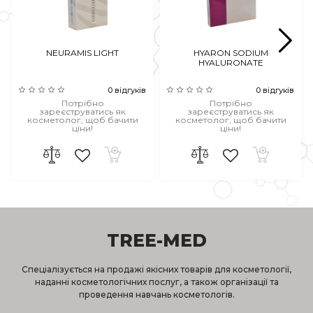
NEURAMIS LIGHT
HYARON SODIUM
HYALURONATE
0 відгуків
0 відгуків
Потрібно
Потрібно
зареєструватись як
зареєструватись як
косметолог, щоб бачити
косметолог, щоб бачити
ціни!
ціни!
TREE-MED
Спеціалізується на продажі якісних товарів для косметології,
наданні косметологічних послуг, а також організації та
проведення навчань косметологів.