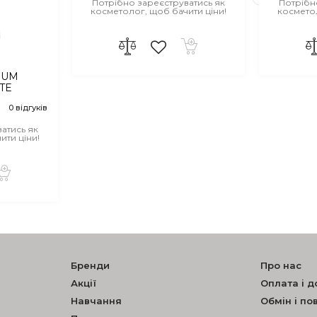
Потрібно зареєструватись як
Потрібн
косметолог, щоб бачити ціни!
косметол
IUM
TE
0 відгуків
атись як
ити ціни!
Бренди
Про нас
Акції
Оплата і д
Навчання
Обмін і п