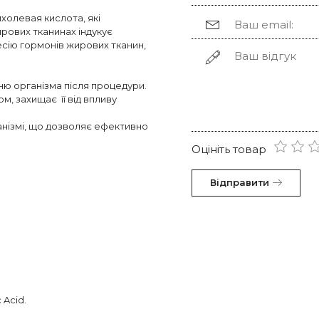
холевая кислота, які
ирових тканинах індукує
сію гормонів жирових тканин,
ню організма після процедури.
м, захищає її від впливу
анізмі, що дозволяє ефективно
Оцініть товар
Відправити
 Acid.