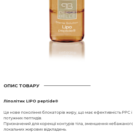
ОПИС ТОВАРУ
Ліполітик LIPO peptide®
Це нове покоління блокаторів жиру, що має ефективність PPC і 
потужних пептидів.
Призначений для корекції контурів тіла, зменшення небажаного
локальних жирових відкладень.