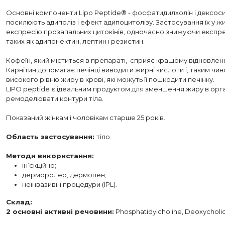
Основні компоненти Lipo Peptide® - фосфатидилхолін і дексоси
посилюють адиполіз і ефект адипоцитолізу. Застосування їх у ж
експресію прозапальних цитокінів, одночасно знижуючи експре
таких як адипонектин, лептин і резистин.
Кофеїн, який міститься в препараті, сприяє кращому відновлен
Карнітин допомагає печінці виводити жирні кислоти і, таким чино
високого рівню жиру в крові, які можуть її пошкодити печінку.
LIPO peptide є ідеальним продуктом для зменшення жиру в орг
ремоделювати контури тіла.
Показаний жінкам і чоловікам старше 25 років.
Область застосування:
тіло.
Методи використання:
ін’єкційно;
дерморолер, дермопен;
неінвазивні процедури (IPL).
Склад:
2 основні активні речовини:
Phosphatidylcholine, Deoxycholic