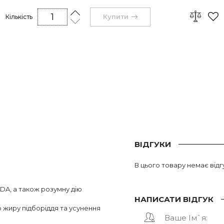
Купити
Кількість
ВІДГУКИ
В цього товару немає відгу
DA, а також розумну дію
НАПИСАТИ ВІДГУК
 жиру підборіддя та усунення