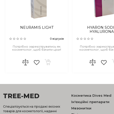
NEURAMIS LIGHT
HYARON SOD
HYALURONA
0 відгуків
Потрібно зареєструватись як
Потрібно зареєструв
косметолог, щоб бачити ціни!
косметолог, щоб бач
TREE-MED
Косметика Dives Med
Ін'єкційні препарати
Спеціалізується на продажі якісних
Мезонитки
товарів для косметології, наданні