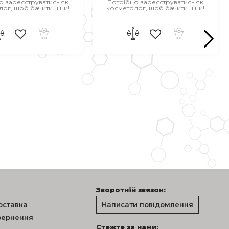
о зареєструватись як
Потрібно зареєструватись як
ог, щоб бачити ціни!
косметолог, щоб бачити ціни!
Зворотній звязок:
оставка
Написати повідомлення
овернення
Стежте за нами: