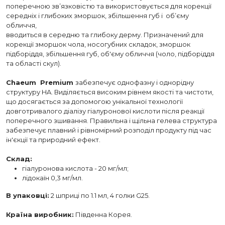
поперечною зв’язковістю та використовується для корекції
середніх і глибоких зморшок, збільшення губ і об’єму
обличчя,
вводиться в середню та глибоку дерму. Призначений для
корекції зморшок чола, носогубних складок, зморшок
підборіддя, збільшення губ, об'єму обличчя (чоло, підборіддя
та області скул).
Chaeum Premium
забезпечує однофазну і однорідну
структуру HA. Виділяється високим рівнем якості та чистоти,
що досягається за допомогою унікальної технології
довготривалого діалізу гіалуронової кислоти після реакції
поперечного зшивання. Правильна і щільна гелева структура
забезпечує плавний і рівномірний розподіл продукту під час
ін'єкції та природний ефект.
Склад:
гіалуронова кислота - 20 мг/мл;
лідокаїн 0,3 мг/мл.
В упаковці:
2 шприці по 1.1 мл, 4 голки G25.
Країна виробник:
Південна Корея.