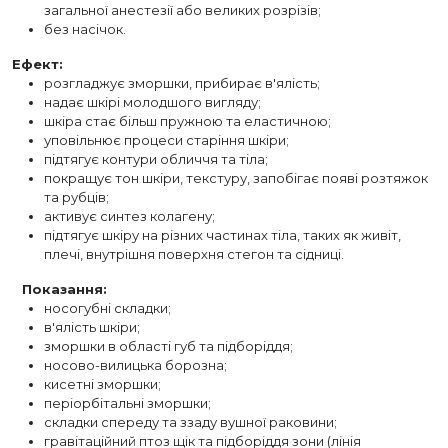
загальної анестезії або великих розрізів;
без насічок.
Ефект:
розгладжує зморшки, прибирає в'ялість;
надає шкірі молодшого вигляду;
шкіра стає більш пружною та еластичною;
уповільнює процеси старіння шкіри;
підтягує контури обличчя та тіла;
покращує тон шкіри, текстуру, запобігає появі розтяжок
та рубців;
активує синтез колагену;
підтягує шкіру на різних частинах тіла, таких як живіт,
плечі, внутрішня поверхня стегон та сідниці.
⠀
Показання:
носогубні складки;
в'ялість шкіри;
зморшки в області губ та підборіддя;
носово-вилицька борозна;
кисетні зморшки;
періорбітальні зморшки;
складки спереду та ззаду вушної раковини;
гравітаційний птоз щік та підборіддя зони (лінія