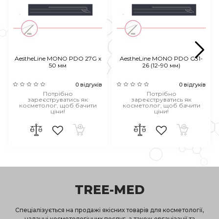
AestheLine MONO PDO 27G x
AestheLine MONO PDO G31-
50 мм
26 (12-90 мм)
0 відгуків
0 відгуків
Потрібно
Потрібно
зареєструватись як
зареєструватись як
косметолог, щоб бачити
косметолог, щоб бачити
ціни!
ціни!
TREE-MED
Спеціалізується на продажі якісних товарів для косметології,
наданні косметологічних послуг, а також організації та