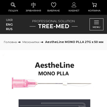
ПОШУК
ЗРІВНЯННЯ
ВИБРАНЕ
КАБІНЕТ
КОРЗИНА
UKR
PROFESSIONAL SOLUTION
ENG
TREE-MED
MENU
RUS
Головна
Мезонитки
AestheLine MONO PLLA 27G x 50 мм