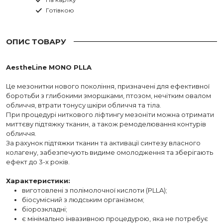
Готівкою
ОПИС ТОВАРУ
AestheLine MONO PLLA
⠀
Це мезонитки нового покоління, призначені для ефективної
боротьби з глибокими зморшками, птозом, нечітким овалом
обличчя, втрати тонусу шкіри обличчя та тіла.
При процедурі ниткового ліфтингу мезоніти можна отримати
миттєву підтяжку тканин, а також ремоделювання контурів
обличчя.
За рахунок підтяжки тканин та активації синтезу власного
колагену, забезпечують видиме омолодження та зберігають
ефект до 3-х років.
Характеристики:
виготовлені з полімолочної кислоти (PLLA);
біосумісний з людським організмом;
біорозкладні;
є мінімально інвазивною процедурою, яка не потребує