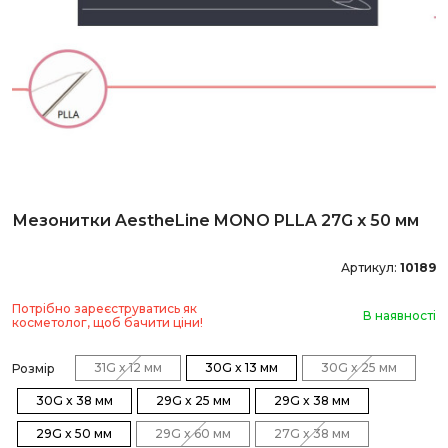
Мезонитки AestheLine MONO PLLA 27G x 50 мм
Артикул:
10189
Потрібно зареєструватись як
В наявності
косметолог, щоб бачити ціни!
31G x 12 мм
30G x 13 мм
30G x 25 мм
Розмір
30G x 38 мм
29G x 25 мм
29G x 38 мм
29G x 50 мм
29G x 60 мм
27G x 38 мм