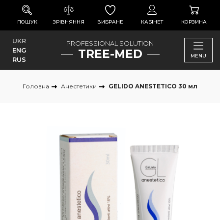
ПОШУК
ЗРІВНЯННЯ
ВИБРАНЕ
КАБІНЕТ
КОРЗИНА
UKR
PROFESSIONAL SOLUTION
ENG
TREE-MED
MENU
RUS
Головна
Анестетики
GELIDO ANESTETICO 30 мл