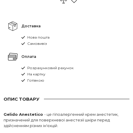
Доставка
Нова пошта
Самовивіз
Оплата
Розрахунковий рахунок
На картку
Готівкою
ОПИС ТОВАРУ
Gelido Anestetico
- це гіпоалергенний крем анестетик,
призначений для поверхневої анестезії шкіри перед
здійсненням різних ін'єкцій.