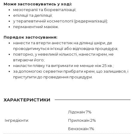
Може застосовуватись у ході:
мезотерапії та біоревіталізації;
епіляції та депіляції;
у терапевтичній косметології (редермалізації);
перманентний макіяж.
Порядок застосування:
нанести та втерти анестетик на ділянці шкіри, де
проводитимуться ін'єкції або відповідна процедура;
повторно, у невеликій кількості, нанести крем, не
втираючи його;
накласти плівку та витримати не менше ніж 25 хв.;
за допомогою серветки прибрати крем, що залишився, і
приступити до проведення процедури.
ХАРАКТЕРИСТИКИ
Лідокаїн 7%
Інгредієнти:
Прилокаїн 2%
Бензокаїн 1%