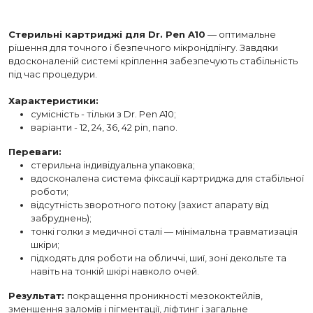
Стерильні картриджі для Dr. Pen A10
— оптимальне
рішення для точного і безпечного мікронідлінгу. Завдяки
вдосконаленій системі кріплення забезпечують стабільність
під час процедури.
Характеристики:
сумісність - тільки з Dr. Pen A10;
варіанти - 12, 24, 36, 42 pin, nano.
Переваги:
стерильна індивідуальна упаковка;
вдосконалена система фіксації картриджа для стабільної
роботи;
відсутність зворотного потоку (захист апарату від
забруднень);
тонкі голки з медичної сталі — мінімальна травматизація
шкіри;
підходять для роботи на обличчі, шиї, зоні декольте та
навіть на тонкій шкірі навколо очей.
Результат:
покращення проникності мезококтейлів,
зменшення заломів і пігментації, ліфтинг і загальне