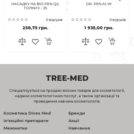
НАСАДКУ НА BIO PEN Q2,
DR. PEN A1-W
ГОЛКИ 9 - 25
0 відгуків
0 відгуків
258,75 грн.
1 935,00 грн.
TREE-MED
Спеціалізується на продажі якісних товарів для косметології,
наданні косметологічних послуг, а також організації та
проведення навчань косметологів.
Косметика Dives Med
Бренди
Ін'єкційні препарати
Акції
Мезонитки
Навчання