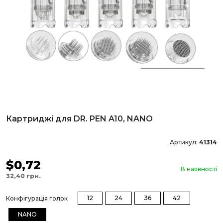
Картриджі для DR. PEN A10, NANO
Артикул:
41314
$0,72
В наявності
32,40 грн.
12
24
36
42
Конфігурація голок
NANO