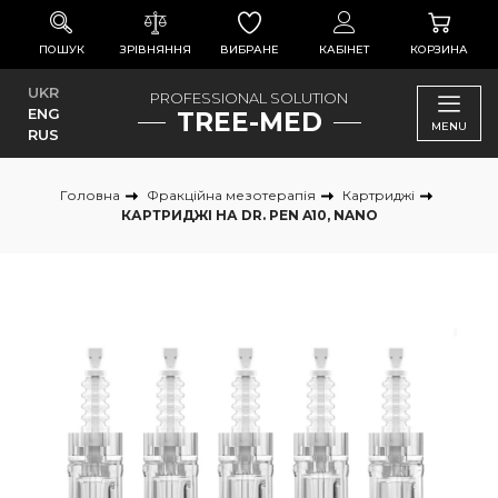
ПОШУК
ЗРІВНЯННЯ
ВИБРАНЕ
КАБІНЕТ
КОРЗИНА
UKR
PROFESSIONAL SOLUTION
ENG
TREE-MED
MENU
RUS
Головна
Фракційна мезотерапія
Картриджі
КАРТРИДЖІ НА DR. PEN A10, NANO