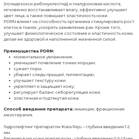
(полидезокси-рибонуклеотид) и гиалуроновая кислота,
мгновенно восстанавливает влагу, эффективно улучшает
цвет лица, а также повышает эластичность кожи.
PDRN влияет на способность организма стимулировать рост
клеток в тканях, ускорять заживление ран. Кроме того,
улучшает физиологическое состояние и эластичность кожи,
делая ее здоровой и наполненной жизненной силой.
Преимущества PDRN:
моментальное увлажнение;
уменьшает появление тонких морщин;
сужает поры;
убирает следы прыщей, пигментацию;
улучшает текстуру кожи;
укрепляет и защищает кожу;
регулирует баланс себорегуляции кожи;
эластичная и подтянутая кожа.
Способ введения препарата:
иньекции, фракционная
мезотерапия.
Гидролифтинг препаратом
Kiara Reju – глубина введения 1-2
мм.
Регенерация кожи препаратом - глубина введения 0,5-1,5 мм.