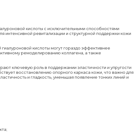
гиалуроновой кислоты с исключительными способностями
ля интенсивной ревитализации и структурной поддержки кожи
й гиалуроновой кислоты могут гораздо эффективнее
 активному ремоделированию коллагена, а также
рают ключевую роль в поддержании эластичности и упругости
ствует восстановлению опорного каркаса кожи, что важно для
астичность и гладкость, уменьшая появление тонких линий и
кта;