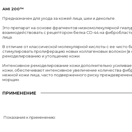
AMI 200™
Предназначен для ухода за кожей лица, шеи и декольте.
Это препарат на основе фрагментов низкомолекулярной гиалу
взаимодействовать с рецептором белка CD-44 на фибробласты,
лица.
В отличие от классической молекулярной кислоты с ее чист
стимулировать пролиферацию новых коллагеновых волокон (в ос
ремоделированию и утолщению кожи.
Интенсивное ремоделирование кожи дополнительно усиливает
кожи, обеспечивают интенсивное увеличение количества фибр
нежной кожи лица, часто подверженного риску преждевременно
морщин.
ПРИМЕНЕНИЕ
Показания к применению: