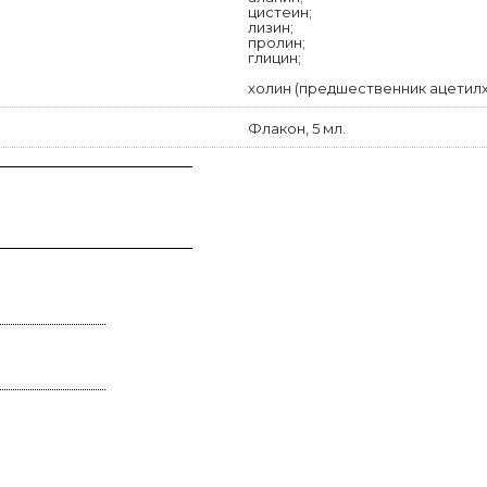
цистеин;
лизин;
пролин;
глицин;
холин (предшественник ацетилх
Флакон, 5 мл.