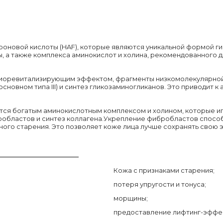
роновой кислоты (HAF), которые являются уникальной формой 
 а также комплекса аминокислот и холина, рекомендованного д
о биоревитализирующим эффектом, фрагменты низкомолекулярно
новном типа III) и синтез гликозаминогликанов. Это приводит к
ся богатым аминокислотным комплексом и холином, которые иг
областов и синтез коллагена.Укрепление фибробластов способ
го старения. Это позволяет коже лица лучше сохранять свою эл
Кожа с признаками старения;
потеря упругости и тонуса;
морщины;
предоставление лифтинг-эффе