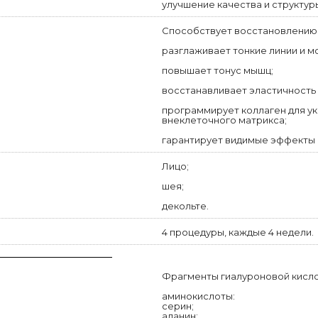
улучшение качества и структур
Способствует восстановлению 
разглаживает тонкие линии и м
повышает тонус мышц;
восстанавливает эластичность 
программирует коллаген для у
внеклеточного матрикса;
гарантирует видимые эффекты 
Лицо;
шея;
декольте.
4 процедуры, каждые 4 недели.
Фрагменты гиалуроновой кисло
аминокислоты:
серин;
аланин;