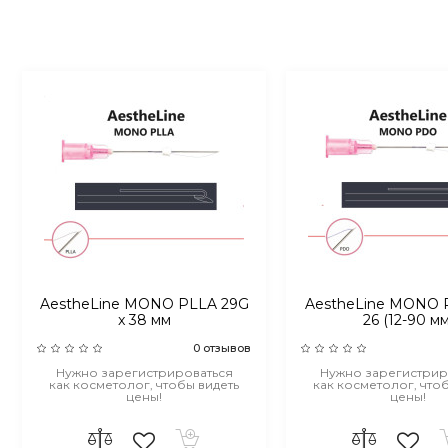
AestheLine MONO PLLA 29G
AestheLine MONO 
x 38 мм
26 (12-90 мм
0 отзывов
Нужно зарегистрироваться
Нужно зарегистрир
как косметолог, чтобы видеть
как косметолог, что
цены!
цены!