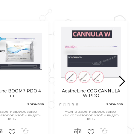
Line BOOM7 PDO 4
AestheLine COG CANNULA
шт.
W PDO
0 отзывов
0 отзывов
зарегистрироваться
Нужно зарегистрироваться
етолог, чтобы видеть
как косметолог, чтобы видеть
цены!
цены!