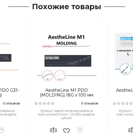
Похожие товары
PDO G31-
AestheLine M1 PDO
Aesthe
)
(MOLDING) 18G х 100 мм
0 отзывов
0 отзывов
оваться
Нужно зарегистрироваться
Нужно 
бы видеть
как косметолог, чтобы видеть
как косм
цены!