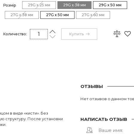
29G x 25 мм
29G x 38 мм
29G x 50 мм
Розмір
27G x 38 мм
27G x 50 мм
27G x 60 мм
Купить
Количество:
ОТЗЫВЫ
Нет отзывов о данном то
ом в виде «кисти». Без
ую структуру. После установки
НАПИСАТЬ ОТЗЫВ
жи.