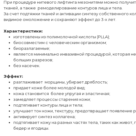
При процедуре нитевого лифтинга мезонитями можно получит
тканей, а также ремоделирование контуров лица и тела.
За счет подтяжки тканей и активации синтезу собственного к
видимое омоложение и сохраняют эффект до 3-х лет.
Характеристики:
изготовлены из полимолочной кислоты (PLLA);
биосовместим с человеческим организмом;
биоразлагаемые;
является минимально инвазивной процедурой, которая не
больших разрезов;
без насечек.
Эффект:
разглаживает морщины, убирает дряблость;
придает коже более молодой вид;
кожа становится более упругая и эластичная;
замедляет процессы старения кожи;
подтягивает контуры лица и тела;
улучшает тон кожи, текстуру, предотвращает появление р
активирует синтез коллагена;
подтягивает кожу на разных частях тела, таких как живот,
бедер и ягодицы.