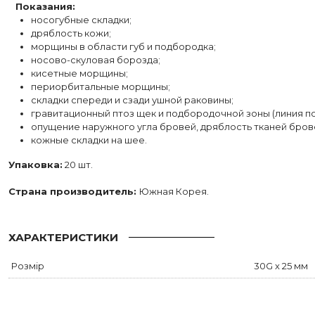
⠀
Показания:
носогубные складки;
дряблость кожи;
морщины в области губ и подбородка;
носово-скуловая борозда;
кисетные морщины;
периорбитальные морщины;
складки спереди и сзади ушной раковины;
гравитационный птоз щек и подбородочной зоны (линия п
опущение наружного угла бровей, дряблость тканей бров
кожные складки на шее.
Упаковка:
20 шт.
Страна производитель:
Южная Корея.
ХАРАКТЕРИСТИКИ
Розмір
30G x 25 мм