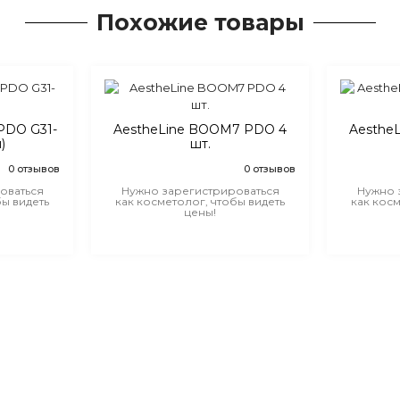
Похожие товары
PDO G31-
AestheLine BOOM7 PDO 4
Aesthe
)
шт.
0 отзывов
0 отзывов
оваться
Нужно зарегистрироваться
Нужно 
бы видеть
как косметолог, чтобы видеть
как косм
цены!