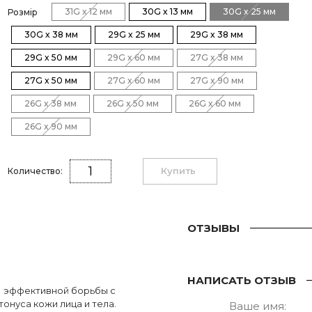
31G x 12 мм
30G x 13 мм
30G x 25 мм
Розмір
30G x 38 мм
29G x 25 мм
29G x 38 мм
29G x 50 мм
29G x 60 мм
27G x 38 мм
27G x 50 мм
27G x 60 мм
27G x 90 мм
26G x 38 мм
26G x 50 мм
26G x 60 мм
26G x 90 мм
Купить
Количество:
ОТЗЫВЫ
НАПИСАТЬ ОТЗЫВ
я эффективной борьбы с
тонуса кожи лица и тела.