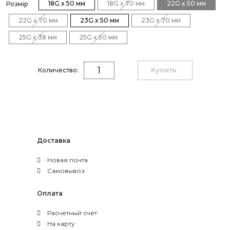
18G x 50 мм
18G x 70 мм
22G x 50 мм
Розмір
22G x 70 мм
23G x 50 мм
23G x 70 мм
25G x 38 мм
25G x 50 мм
Купить
Количество:
Доставка
Новая почта
Самовывоз
Оплата
Расчетный счет
На карту