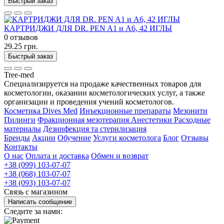
Быстрый заказ
КАРТРИДЖИ ДЛЯ DR. PEN A1 и А6, 42 ИГЛЫ
0 отзывов
29.25 грн.
Быстрый заказ
Tree-med
Специализируется на продаже качественных товаров для
косметологии, оказании косметологических услуг, а также
организации и проведения учений косметологов.
Косметика Dives Med
Инъекционные препараты
Мезонити
Пилинги
Фракционная мезотерапия
Анестетики
Расходные
материалы
Дезинфекция та стерилизация
Бренды
Акции
Обучение
Услуги косметолога
Блог
Отзывы
Контакты
О нас
Оплата и доставка
Обмен и возврат
+38 (099) 103-07-07
+38 (068) 103-07-07
+38 (093) 103-07-07
Связь с магазином
Написать сообщение
Следите за нами: