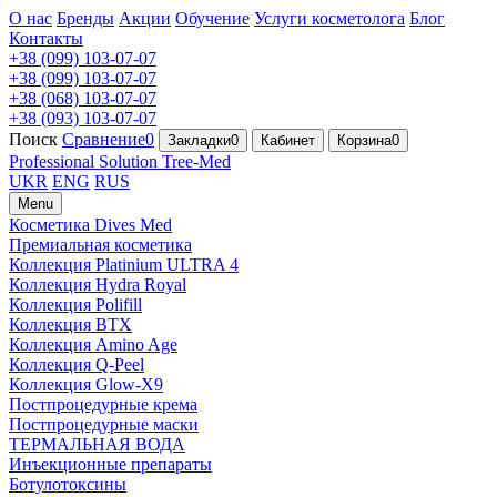
О нас
Бренды
Акции
Обучение
Услуги косметолога
Блог
Контакты
+38 (099) 103-07-07
+38 (099) 103-07-07
+38 (068) 103-07-07
+38 (093) 103-07-07
Поиск
Сравнение
0
Закладки
0
Кабинет
Корзина
0
Professional Solution
Tree-Med
UKR
ENG
RUS
Menu
Косметика Dives Med
Премиальная косметика
Коллекция Platinium ULTRA 4
Коллекция Hydra Royal
Коллекция Polifill
Коллекция BTX
Коллекция Amino Age
Коллекция Q-Peel
Коллекция Glow-X9
Постпроцедурные крема
Постпроцедурные маски
ТЕРМАЛЬНАЯ ВОДА
Инъекционные препараты
Ботулотоксины