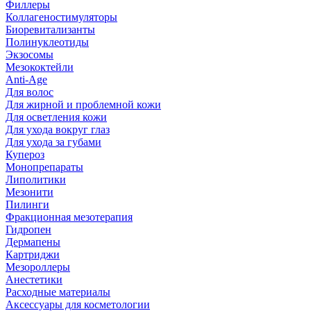
Филлеры
Коллагеностимуляторы
Биоревитализанты
Полинуклеотиды
Экзосомы
Мезококтейли
Anti-Age
Для волос
Для жирной и проблемной кожи
Для осветления кожи
Для ухода вокруг глаз
Для ухода за губами
Купероз
Монопрепараты
Липолитики
Мезонити
Пилинги
Фракционная мезотерапия
Гидропен
Дермапены
Картриджи
Мезороллеры
Анестетики
Расходные материалы
Аксессуары для косметологии