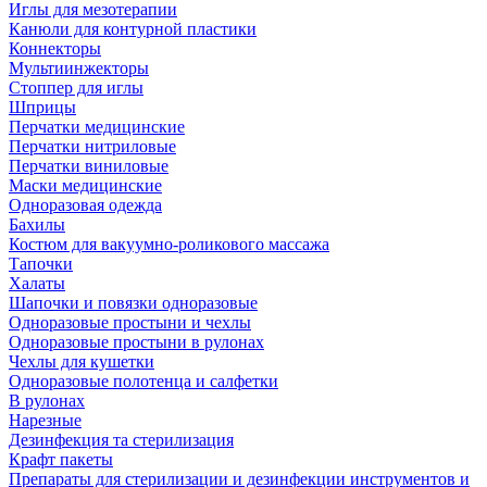
Иглы для мезотерапии
Канюли для контурной пластики
Коннекторы
Мультиинжекторы
Стоппер для иглы
Шприцы
Перчатки медицинские
Перчатки нитриловые
Перчатки виниловые
Маски медицинские
Одноразовая одежда
Бахилы
Костюм для вакуумно-роликового массажа
Тапочки
Халаты
Шапочки и повязки одноразовые
Одноразовые простыни и чехлы
Одноразовые простыни в рулонах
Чехлы для кушетки
Одноразовые полотенца и салфетки
В рулонах
Нарезные
Дезинфекция та стерилизация
Крафт пакеты
Препараты для стерилизации и дезинфекции инструментов и